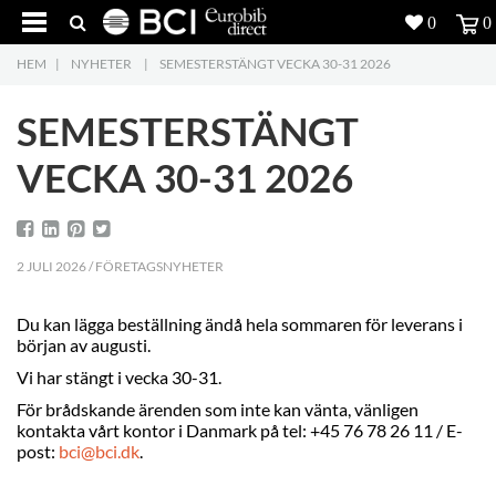
0
0
HEM
|
NYHETER
|
SEMESTERSTÄNGT VECKA 30-31 2026
Produkter
4
SEMESTERSTÄNGT
Projekt
VECKA 30-31 2026
Inspiration
Nedladdning
2 JULI 2026 / FÖRETAGSNYHETER
Om oss
7
Du kan lägga beställning ändå hela sommaren för leverans i
början av augusti.
Kontakt
5
Vi har stängt i vecka 30-31.
För brådskande ärenden som inte kan vänta, vänligen
kontakta vårt kontor i Danmark på tel: +45 76 78 26 11 / E-
post:
bci@bci.dk
.