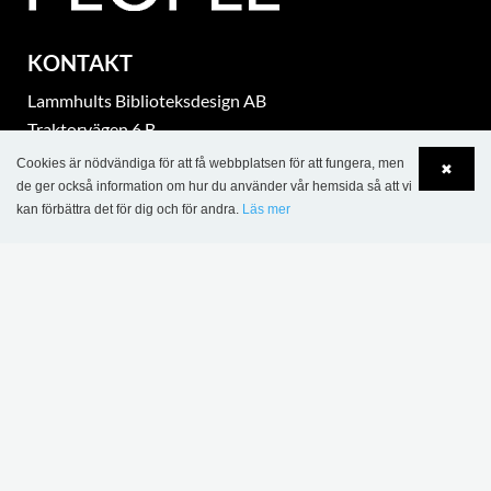
KONTAKT
Lammhults Biblioteksdesign AB
Traktorvägen 6 B
SE-226 60 Lund
Cookies är nödvändiga för att få webbplatsen för att fungera, men
✖
Tel.: +46 46 31 18 00
de ger också information om hur du använder vår hemsida så att vi
kan förbättra det för dig och för andra.
Läs mer
Org. nr. SE 5560388851
Language
Login
eurobib@eurobib.se
part of Lammhults Design Group
Copyright © 2017 Lammhults Design Group AB
INFORMATION
Försäljnings- och leveransvillkor - projekt
Försäljnings- och leveransvillkor - Eurobib Direct nätbutik