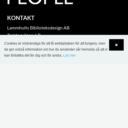
KONTAKT
Lammhults Biblioteksdesign AB
Traktorvägen 6 B
SE-226 60 Lund
Cookies är nödvändiga för att få webbplatsen för att fungera, men
✖
Tel.: +46 46 31 18 00
de ger också information om hur du använder vår hemsida så att vi
kan förbättra det för dig och för andra.
Läs mer
Org. nr. SE 5560388851
Language
Login
eurobib@eurobib.se
part of Lammhults Design Group
Copyright © 2017 Lammhults Design Group AB
INFORMATION
Försäljnings- och leveransvillkor - projekt
Försäljnings- och leveransvillkor - Eurobib Direct nätbutik