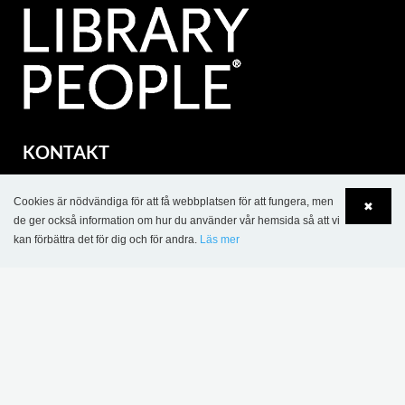
KONTAKT
Lammhults Biblioteksdesign AB
Cookies är nödvändiga för att få webbplatsen för att fungera, men
Traktorvägen 6 B
✖
de ger också information om hur du använder vår hemsida så att vi
SE-226 60 Lund
kan förbättra det för dig och för andra.
Läs mer
Tel.: +46 46 31 18 00
Language
Login
Org. nr. SE 5560388851
eurobib@eurobib.se
part of Lammhults Design Group
Copyright © 2017 Lammhults Design Group AB