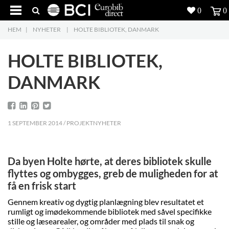
0
0
HEM
|
NYHETER
|
HOLTE BIBLIOTEK, DANMARK
Produkter
4
HOLTE BIBLIOTEK,
Projekt
DANMARK
Inspiration
Nedladdning
1 SEPTEMBER 2014 / PROJEKTNYHETER
Om oss
7
Da byen Holte hørte, at deres bibliotek skulle
Kontakt
5
flyttes og ombygges, greb de muligheden for at
få en frisk start
Gennem kreativ og dygtig planlægning blev resultatet et
rumligt og imødekommende bibliotek med såvel specifikke
stille og læsearealer, og områder med plads til snak og