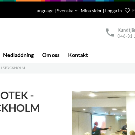
Language | Svenska
Mina sidor | Logga in
F
Kundtjä
046-31 
Nedladdning
Om oss
Kontakt
S I STOCKHOLM
OTEK -
OCKHOLM