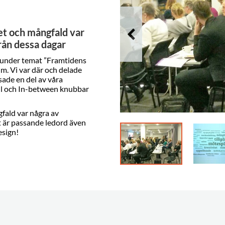
tet och mångfald var
rån dessa dagar
r under temat ”Framtidens
lm. Vi var där och delade
sade en del av våra
ll och In-between knubbar
gfald var några av
t är passande ledord även
esign!