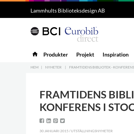
Lammhults Biblioteksdesign AB
Produkter
4
Projekt
Inspiration
home
Produkter
Projekt
Inspiration
Nedladdning
HEM
|
NYHETER
|
FRAMTIDENS BIBLIOTEK - KONFEREN
Om oss
7
FRAMTIDENS BIBLI
Kontakt
5
KONFERENS I ST
30 JANUARI 2015 / UTSTÄLLNINGSNYHETER