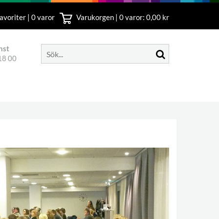
avoriter | 0 varor
Varukorgen |
0
varor: 0,00 kr
nst
18 00