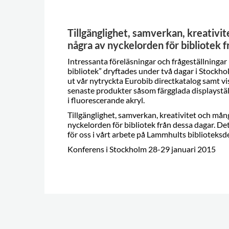
Tillgänglighet, samverkan, kreativi
några av nyckelorden för bibliotek f
Intressanta föreläsningar och frågeställninga
bibliotek” dryftades under två dagar i Stockho
ut vår nytryckta Eurobib directkatalog samt vi
senaste produkter såsom färgglada displaystä
i fluorescerande akryl.
Tillgänglighet, samverkan, kreativitet och mån
nyckelorden för bibliotek från dessa dagar. De
för oss i vårt arbete på Lammhults biblioteksd
Konferens i Stockholm 28-29 januari 2015