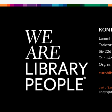
KON
Lammhul
Traktor
SE-226
Tel.: +4
Org. nr
eurobi
part of L
Copyright