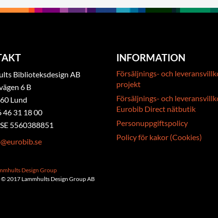
TAKT
INFORMATION
Försäljnings- och leveransvillk
ts Biblioteksdesign AB
projekt
vägen 6 B
Försäljnings- och leveransvillk
 60 Lund
Eurobib Direct nätbutik
6 46 31 18 00
Personuppgiftspolicy
. SE 5560388851
Policy för kakor (Cookies)
b@eurobib.se
ammhults Design Group
 © 2017 Lammhults Design Group AB