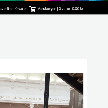
avoriter | 0 varor
Varukorgen |
0
varor: 0,00 kr
nst
18 00