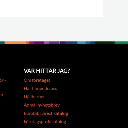
VAR HITTAR JAG?
or -
Om företaget
Här finner du oss
or -
Hållbarhet
Anmäl nyhetsbrev
Eurobib Direct katalog
Företagsprofilkatalog