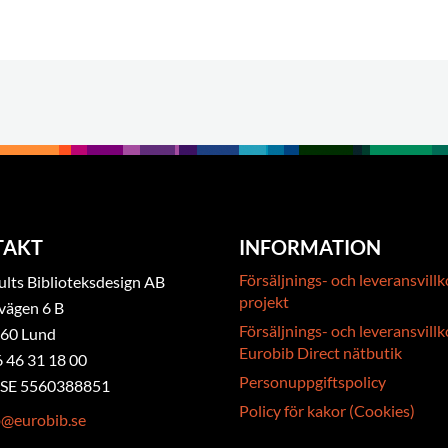
TAKT
INFORMATION
Försäljnings- och leveransvillk
ts Biblioteksdesign AB
projekt
vägen 6 B
Försäljnings- och leveransvillk
 60 Lund
Eurobib Direct nätbutik
6 46 31 18 00
Personuppgiftspolicy
. SE 5560388851
Policy för kakor (Cookies)
b@eurobib.se