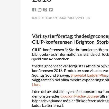
8 AUGUSTI 2016 / UTSTÄLLNINGSNYHETER
Vårt systerföretag; thedesignconcept
CILIP-konferensen i Brighton, Storb
CILIP-konferensen är Storbritanniens största
biblioteks- och informationsanställda och lock
spektrum av brancher.
thedesignconcept var förtjusta i att delta och 
konferensen 2016. Produkter som visades var
Sounus Sound Shower,
Showalot Ladder Plus
;
vägg samt en rad olika mindre exponeringsstä
Lion
.
I den del av utställningen där sponsorerna kun
demonstrerades
Cocoon Media-Lounge
tills
häpnadsväckande möbler för konferensdeltaga
ladda batterierna i.