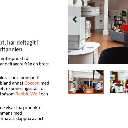
, har deltagit i
ritannien
 mötespunkt för
ar deltagare från en brett
bidra som sponsor till
 bland annat
Cocoon
med
 ett exponeringsställ för
ll såsom
Rabbit
,
Wolf
och
de visa sina produkter
ammans med
rna att slappna av och