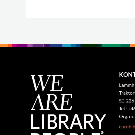
KON
Lammhul
Traktor
SE-226
Tel.: +4
Org. nr
eurobi