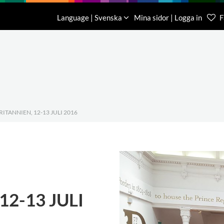
Nedladdning
Om oss
Kontakt
Language | Svenska
Mina sidor | Logga in
F
Kundtjä
046-31 
ITANNIEN, 12-13 JULI 2016
2-13 JULI