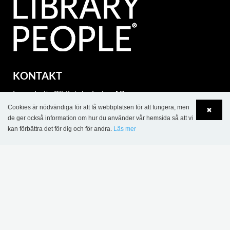
KONTAKT
Lammhults Biblioteksdesign AB
Traktorvägen 6 B
Cookies är nödvändiga för att få webbplatsen för att fungera, men
✖
de ger också information om hur du använder vår hemsida så att vi
SE-226 60 Lund
kan förbättra det för dig och för andra.
Läs mer
Tel.: +46 46 31 18 00
Language
Login
Org. nr. SE 5560388851
eurobib@eurobib.se
part of Lammhults Design Group
Copyright © 2017 Lammhults Design Group AB