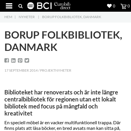
0
0
HEM
|
NYHETER
|
BORUP FOLKBIBLIOTEK, DANMARK
Produkter
4
BORUP FOLKBIBLIOTEK,
Projekt
DANMARK
Inspiration
Nedladdning
17 SEPTEMBER 2014 / PROJEKTNYHETER
Om oss
7
Biblioteket har renoverats och är inte längre
Kontakt
5
centralbibliotek för regionen utan ett lokalt
bibliotek med focus på mångfald och
kreativitet
En speciell möbel är en vacker multifunktionell trappa. Där
finns plats att läsa böcker, en bred avsats man kan sitta på,