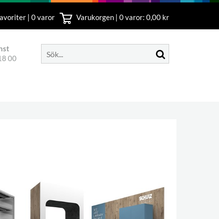
avoriter | 0 varor
Varukorgen |
0
varor: 0,00 kr
nst
18 00