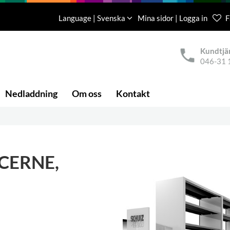
Language | Svenska
Mina sidor | Logga in
F
Kundtjä
046-31 
Nedladdning
Om oss
Kontakt
UCERNE,