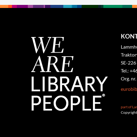
KON
Lammhul
Traktor
SE-226
Tel.: +4
Org. nr
eurobi
part of L
Copyright