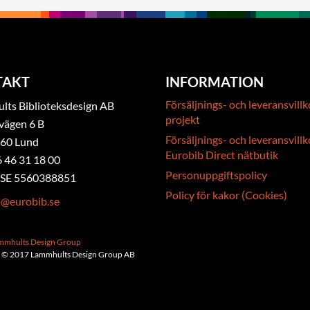
TAKT
INFORMATION
Försäljnings- och leveransvillk
ts Biblioteksdesign AB
projekt
vägen 6 B
Försäljnings- och leveransvillk
 60 Lund
Eurobib Direct nätbutik
6 46 31 18 00
Personuppgiftspolicy
. SE 5560388851
Policy för kakor (Cookies)
b@eurobib.se
ammhults Design Group
 © 2017 Lammhults Design Group AB