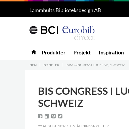
Lammhults Biblioteksdesign AB
Produkter
4
Projekt
Inspiration
home
Produkter
Projekt
Inspiration
Nedladdning
HEM
|
NYHETER
|
BIS CONGRESS I LUCERNE, SCHWEIZ
Om oss
7
BIS CONGRESS I L
Kontakt
5
SCHWEIZ
22 AUGUSTI 2016 / UTSTÄLLNINGSNYHETER