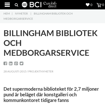
0
0
HEM
|
NYHETER
|
BILLINGHAM BIBLIOTEK OCH
Produkter
4
MEDBORGARSERVICE
Projekt
BILLINGHAM BIBLIOTEK
Inspiration
OCH
MEDBORGARSERVICE
Nedladdning
Om oss
7
28 AUGUSTI 2015 / PROJEKTNYHETER
Kontakt
5
Det supermoderna biblioteket för 2,7 miljoner
pund är beläget där konstgalleri och
kommunkontoret tidigare fanns