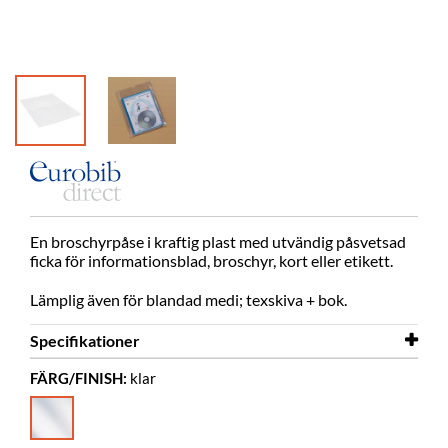
En broschyrpåse i kraftig plast med utvändig påsvetsad
ficka för informationsblad, broschyr, kort eller etikett.
Lämplig även för blandad medi; texskiva + bok.
Specifikationer
FÄRG/FINISH:
klar
Bredd
250 mm
Höjd
330 mm