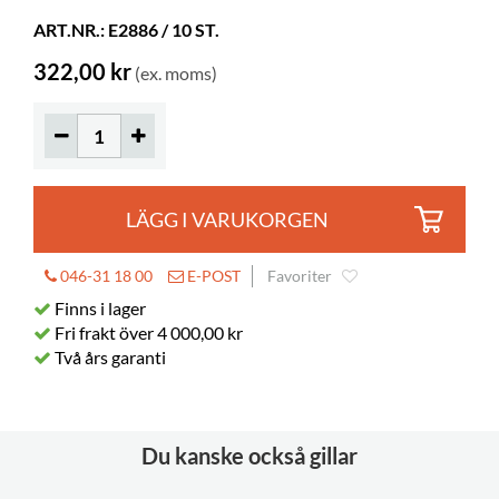
Färg
klar
ART.NR.: E2886 / 10 ST.
Material
PVC
322,00 kr
(ex. moms)
Övrigt
A4
LÄGG I VARUKORGEN
046-31 18 00
E-POST
Favoriter
Finns i lager
Fri frakt över 4 000,00 kr
Två års garanti
Du kanske också gillar