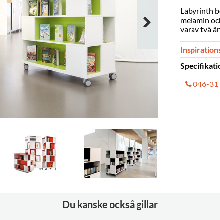
Labyrinth bo
melamin och 
varav två ä
Inspiration
Specifikati
046-31 
Levereras
Material
Höjd med s
Höjd med h
Djup
Bredd
Tjocklek
Hylldjup
Du kanske också gillar
Hjul