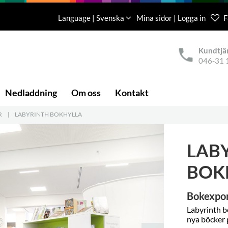
Language | Svenska
Mina sidor | Logga in
F
Kundtjä
046-31 
Nedladdning
Om oss
Kontakt
R
|
LABYRINTH BOKHYLLA
LAB
BOK
Bokexpon
Labyrinth bo
nya böcker p