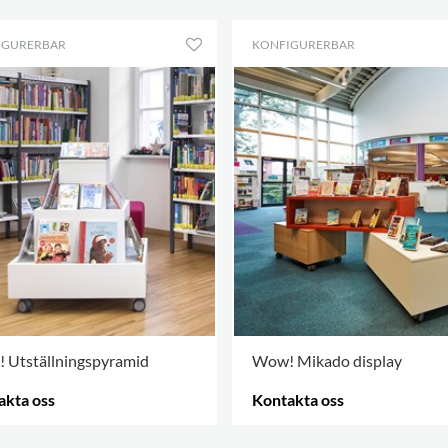
IGURERBAR
KONFIGURERBAR
 Utställningspyramid
Wow! Mikado display
akta oss
Kontakta oss
ALTERNATIV
.
FLER ALTERNATIV
.