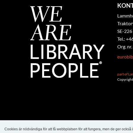
KON
Lammhul
Traktor
SE-226
Tel.: +4
Org. nr
eurobi
part of L
Copyright
Cookies är nödvändiga för att få webbplatsen för att fungera, men de ger också i