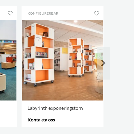
KONFIGURERBAR
KONFIGUR
Labyrinth exponeringstorn
Labyrinth
Kontakta oss
Kontakta
FLER ALTERNATIV
.
FLER ALTE