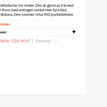
khylla har tre nivåer. Den är gjord av trä med
finns med antingen sockel eller fyra hjul,
r låsbara. Den rymmer cirka 450 pocketböcker.
sbilder
oner
18 00
E-POST
Favoriter
 monterad
ja
melamin på spånplatta
okkel
1111 mm
jul
1105 mm
580 mm
1180 mm
19 mm (hjulplatta 38 mm)
280 mm
kan köpas