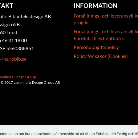
TAKT
INFORMATION
Försäljnings- och leveransvillk
ts Biblioteksdesign AB
projekt
vägen 6 B
Försäljnings- och leveransvillk
 60 Lund
Eurobib Direct nätbutik
6 46 31 18 00
Personuppgiftspolicy
. SE 5560388851
Policy för kakor (Cookies)
b@eurobib.se
ammhults Design Group
 © 2017 Lammhults Design Group AB
nformation om hur du använder vår hemsida så att vi kan förbättra det för dig och f