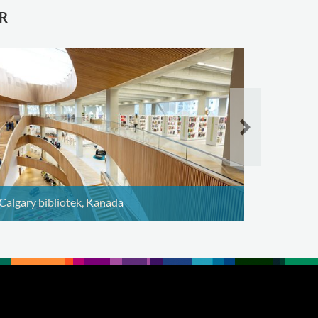
R
Dunoon bi
Calgary bibliotek, Kanada