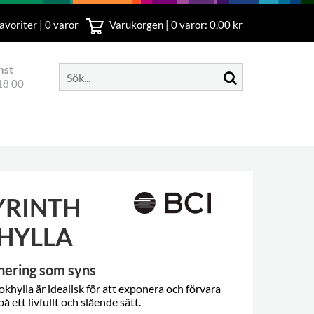
avoriter | 0 varor
Varukorgen |
0
varor: 0,00 kr
nst
18 00
YRINTH
HYLLA
ering som syns
khylla är idealisk för att exponera och förvara
å ett livfullt och slående sätt.