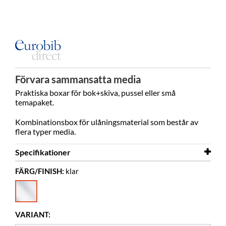
Förvara sammansatta media
Praktiska boxar för bok+skiva, pussel eller små
temapaket.
Kombinationsbox för ulåningsmaterial som består av
flera typer media.
Specifikationer
FÄRG/FINISH:
klar
Bredd
200 mm
Djup
20 mm
Höjd
310 mm
VARIANT:
Färg
klar