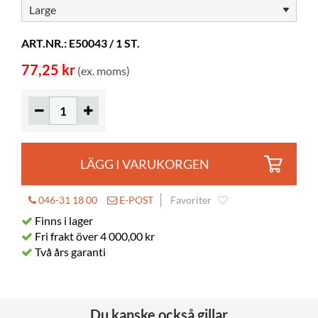
Material
PP
ART.NR.: E50043 / 1 ST.
77,25 kr
(ex. moms)
LÄGG I VARUKORGEN
046-31 18 00
E-POST
Favoriter
Finns i lager
Fri frakt över 4 000,00 kr
Två års garanti
Du kanske också gillar