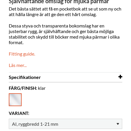
Självhäftande omslag för mjuka pärmar
Det bästa sättet att få en pocketbok att se ut som ny och
att hålla längre är att ge den ett hårt omslag.
Dessa styva och transparenta bokomslag har en
justerbar rygg, är självhäftande och ger bästa möjliga
stabilitet och skydd till böcker med mjuka pärmar i olika
format.
Fitting guide.
Läs mer...
Specifikationer
FÄRG/FINISH:
klar
Bredd
270 mm
Djup
21 mm
Höjd
186 mm
VARIANT:
Färg
klar
Material
PVC