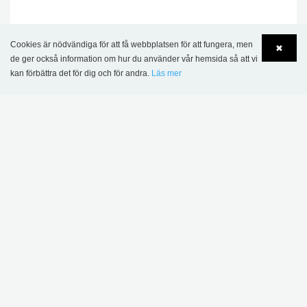
Omslagsplast i ark
Cookies är nödvändiga för att få webbplatsen för att fungera, men
✖
2 362,00 kr
de ger också information om hur du använder vår hemsida så att vi
kan förbättra det för dig och för andra.
Läs mer
Language
Login
.
100 ST.