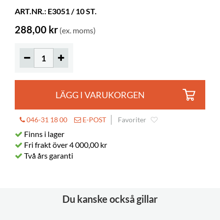
ART.NR.: E3051 / 10 ST.
Korrigeringsbar
nej
Tjocklek
140 μm
288,00 kr
(ex. moms)
LÄGG I VARUKORGEN
046-31 18 00
E-POST
Favoriter
Finns i lager
Fri frakt över 4 000,00 kr
Två års garanti
Du kanske också gillar