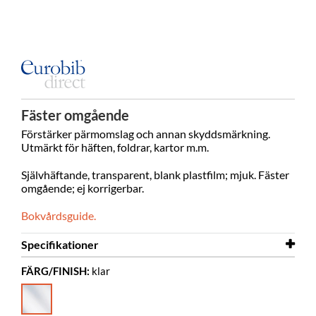
Fäster omgående
Förstärker pärmomslag och annan skyddsmärkning.
Utmärkt för häften, foldrar, kartor m.m.
Självhäftande, transparent, blank plastfilm; mjuk. Fäster
omgående; ej korrigerbar.
Bokvårdsguide.
Specifikationer
FÄRG/FINISH:
klar
Längd
25 m
Bredd
220 mm