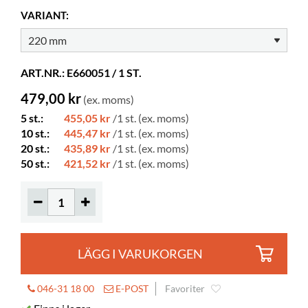
Färg
klar
VARIANT:
Material
PVC
Korrigeringsbar
nej
ART.NR.: E660051 / 1 ST.
Tjocklek
70 μm
479,00 kr
(ex. moms)
5 st.:
455,05 kr
/1 st. (ex. moms)
10 st.:
445,47 kr
/1 st. (ex. moms)
20 st.:
435,89 kr
/1 st. (ex. moms)
50 st.:
421,52 kr
/1 st. (ex. moms)
LÄGG I VARUKORGEN
046-31 18 00
E-POST
Favoriter