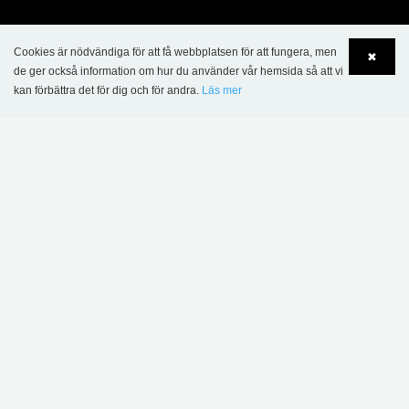
Cookies är nödvändiga för att få webbplatsen för att fungera, men
✖
de ger också information om hur du använder vår hemsida så att vi
kan förbättra det för dig och för andra.
Läs mer
Language
Login
KONTAKT
Lammhults Biblioteksdesign AB
Traktorvägen 6 B