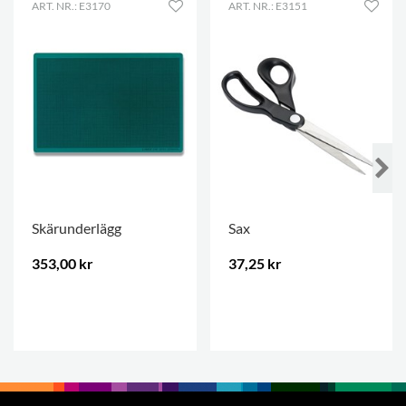
ART. NR.: E3170
ART. NR.: E3151
Skärunderlägg
Sax
353,00 kr
37,25 kr
.
.