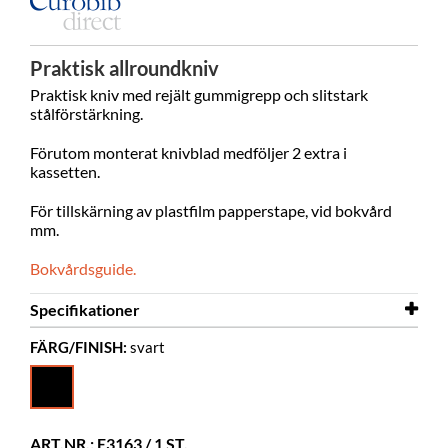
Praktisk allroundkniv
Praktisk kniv med rejält gummigrepp och slitstark
stålförstärkning.
Förutom monterat knivblad medföljer 2 extra i
kassetten.
För tillskärning av plastfilm papperstape, vid bokvård
mm.
Bokvårdsguide.
Specifikationer
FÄRG/FINISH:
svart
Färg
svart
Övrigt
Bladstorlek 18 mm
ART.NR.: E3163 / 1 ST.