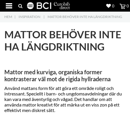
0
0
HEM
|
INSPIRATION
|
MATTOR BEHÖVER INTE HA LÄNGDRIKTNING
Produkter
4
MATTOR BEHÖVER INTE
Projekt
HA LÄNGDRIKTNING
Inspiration
Nedladdning
Mattor med kurviga, organiska former
Om oss
7
kontrasterar väl mot de rigida hyllraderna
Använd mattans form för att göra ett område roligt och
Kontakt
5
intressant. Speciellt i barn- och ungdomsavdelningar där du
kan vara med äventyrlig och vågad. Det handlar om att
använda mattor kreativt för att märka ut en viss zon på ett
effektivt men diskret sätt.