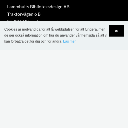
Lammhults Biblioteksdesign AB
Traktorvägen 6 B
SE-226 60 Lund
Tel.: +46 46 31 18 00
Cookies är nödvändiga för att få webbplatsen för att fungera, men
✖
Org. nr. SE 5560388851
de ger också information om hur du använder vår hemsida så att vi
kan förbättra det för dig och för andra.
Läs mer
eurobib@eurobib.se
Language
Login
part of Lammhults Design Group
Copyright © 2017 Lammhults Design Group AB
INFORMATION
Försäljnings- och leveransvillkor - projekt
Försäljnings- och leveransvillkor - Eurobib Direct nätbutik
Personuppgiftspolicy
Policy för kakor (Cookies)