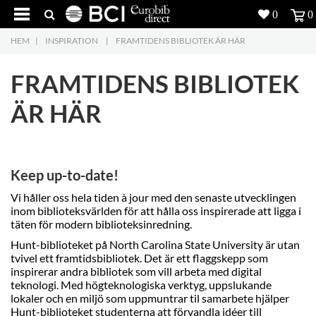
0
0
HEM
|
INSPIRATION
|
FRAMTIDENS BIBLIOTEK ÄR HÄR
Produkter
4
FRAMTIDENS BIBLIOTEK
Projekt
ÄR HÄR
Inspiration
Nedladdning
Keep up-to-date!
Om oss
7
Vi håller oss hela tiden à jour med den senaste utvecklingen
inom biblioteksvärlden för att hålla oss inspirerade att ligga i
Kontakt
5
täten för modern biblioteksinredning.
Hunt-biblioteket på North Carolina State University är utan
tvivel ett framtidsbibliotek. Det är ett flaggskepp som
inspirerar andra bibliotek som vill arbeta med digital
teknologi. Med högteknologiska verktyg, uppslukande
lokaler och en miljö som uppmuntrar til samarbete hjälper
Hunt-biblioteket studenterna att förvandla idéer till