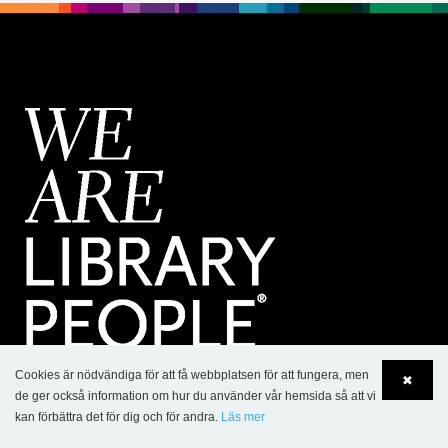
Cookies är nödvändiga för att få webbplatsen för att fungera, men
✖
KONTAKT
de ger också information om hur du använder vår hemsida så att vi
kan förbättra det för dig och för andra.
Läs mer
Lammhults Biblioteksdesign AB
Language
Login