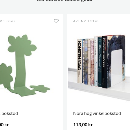
R.: E3820
ART. NR.: E3178
s bokstöd
Nora hög vinkelbokstöd
00 kr
113,00 kr