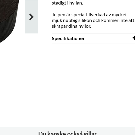
stadigt i hyllan.
Tejpen är specialtillverkad av mycket
mjuk nubbig silikon och kommer inte att
skrapar dina hyllor.
Specifikationer
Längd
25 m
Bredd
50 mm
Färg
svart
Material
silikon
Du kanske också gillar