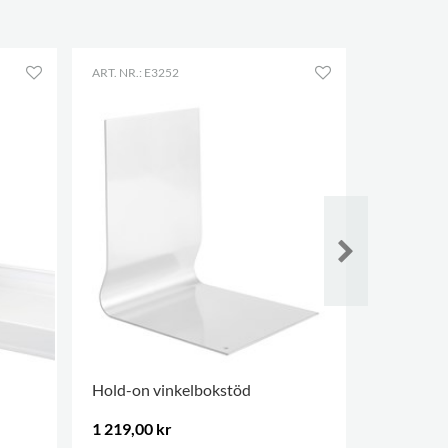
ART. NR.: E3252
ART. NR.: E
Hold-on vinkelbokstöd
Lion expo
1 219,00 kr
540,00 k