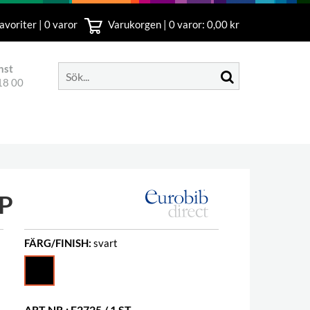
avoriter | 0 varor
Varukorgen |
0
varor: 0,00 kr
nst
18 00
P
FÄRG/FINISH:
svart
ART.NR.: E2725 / 1 ST.