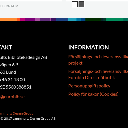
ALTERNATIV
.
TAKT
INFORMATION
Försäljnings- och leveransvillk
ts Biblioteksdesign AB
projekt
vägen 6 B
Försäljnings- och leveransvillk
 60 Lund
Eurobib Direct nätbutik
6 46 31 18 00
Personuppgiftspolicy
. SE 5560388851
Policy för kakor (Cookies)
b@eurobib.se
ammhults Design Group
 © 2017 Lammhults Design Group AB