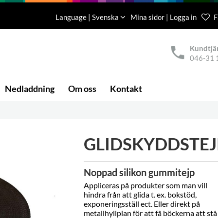
Language | Svenska
Mina sidor | Logga in
F
Kundtjä
046-31 
Nedladdning
Om oss
Kontakt
GLIDSKYDDSTEJ
Noppad silikon gummitejp
Appliceras på produkter som man vill
hindra från att glida t. ex. bokstöd,
exponeringsställ ect. Eller direkt på
metallhyllplan för att få böckerna att stå