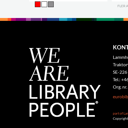
FLER 
KON
Lammhul
Traktor
SE-226
Tel.: +4
Org. nr
eurobi
part of L
Copyright