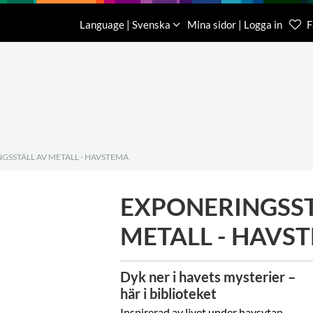
Nedladdning
Om oss
Kontakt
Language | Svenska
Mina sidor | Logga in
F
Kundtjä
046-31 
GSSTÄLL AV METALL - HAVSTEMA
EXPONERINGSST
METALL - HAVS
Dyk ner i havets mysterier –
här i biblioteket
Inspirerad av livet under havsytan