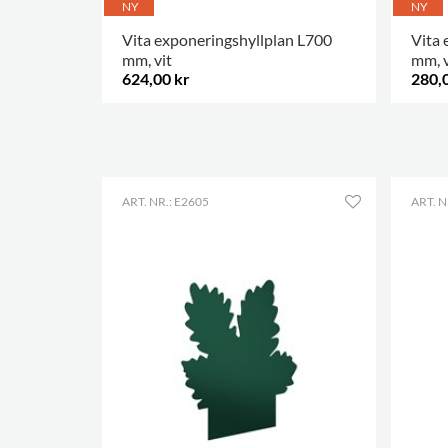
NY
NY
Vita exponeringshyllplan L700
Vita 
mm, vit
mm, v
624,00 kr
280,
FLER ALTERNATIV
.
FLER 
ART. NR.: E2605
ART. N