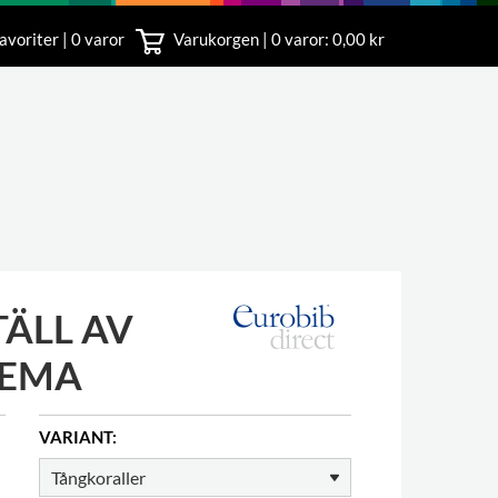
avoriter | 0 varor
Varukorgen |
0
varor: 0,00 kr
nst
18 00
ÄLL AV
TEMA
VARIANT: