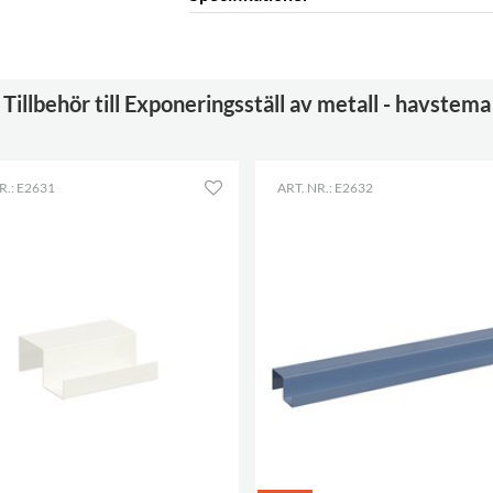
Bredd
160 mm
Höjd
275 mm
Tillbehör till Exponeringsställ av metall - havstema
Material
pulverlackerat metall
Färgspec.
RAL 6005 (22)
R.: E2631
ART. NR.: E2632