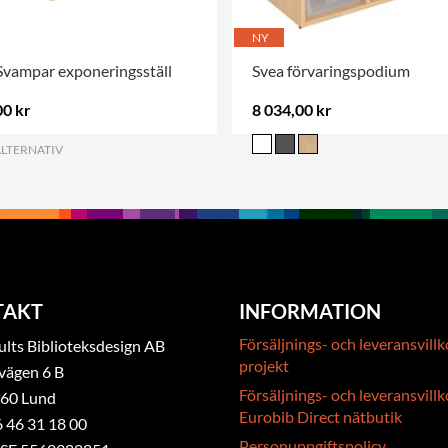
NY
Svampar exponeringsställ
Svea förvaringspodium
00 kr
8 034,00 kr
ALTERNATIV
.
TAKT
INFORMATION
Försäljnings- och leveransvillk
ts Biblioteksdesign AB
projekt
vägen 6 B
Försäljnings- och leveransvillk
 60 Lund
Eurobib Direct nätbutik
6 46 31 18 00
Personuppgiftspolicy