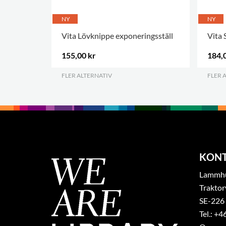
NY
NY
Vita Lövknippe exponeringsställ
Vita 
155,00 kr
184,
FLER ALTERNATIV
.
FLER 
KON
Lammhul
Traktor
SE-226
Tel.: +4