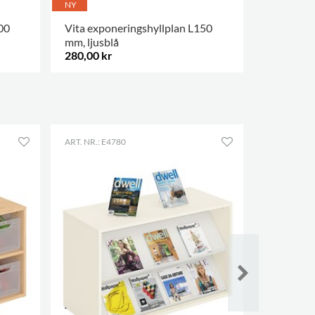
NY
NY
00
Vita exponeringshyllplan L150
Vita expo
mm, ljusblå
mm, ljusg
280,00 kr
624,00 k
FLER ALTERNATIV
.
FLER ALTE
ART. NR.: E4780
KONFIGUR