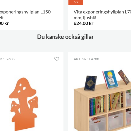
NY
exponeringshyllplan L150
Vita exponeringshyllplan L7
it
mm, ljusblå
00 kr
624,00 kr
ALTERNATIV
.
FLER ALTERNATIV
.
Du kanske också gillar
R.: E2608
ART. NR.: E4788