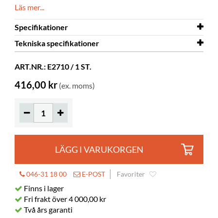
Läs mer...
Specifikationer
Tekniska specifikationer
Material
vattenbaserat lim
Övrigt
Tekniska specifikationer
1 kg.
Boklim
ART.NR.: E2710 / 1 ST.
416,00 kr
(ex. moms)
LÄGG I VARUKORGEN
046-31 18 00
E-POST
Favoriter
Finns i lager
Fri frakt över 4 000,00 kr
Två års garanti