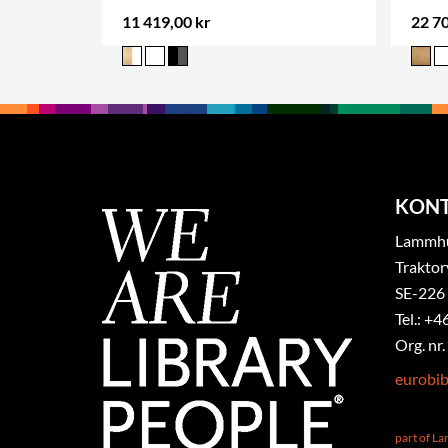
11 419,00 kr
22 70
KON
Lammhul
Traktor
SE-226
Tel.: +4
Org. nr
eurobi
part of L