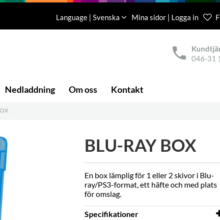
Language | Svenska
Mina sidor | Logga in
F
Kundtjä
046-31 
Nedladdning
Om oss
Kontakt
BOX
BLU-RAY BOX
En box lämplig för 1 eller 2 skivor i Blu-
ray/PS3-format, ett häfte och med plats
för omslag.
Specifikationer