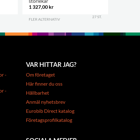
storlekar
1 327,00 kr
72,25 kr
27 ST.
FLER ALTERNATIV
.
.
VAR HITTAR JAG?
or -
Om företaget
Här finner du oss
or -
Hållbarhet
Anmäl nyhetsbrev
Eurobib Direct katalog
Företagsprofilkatalog