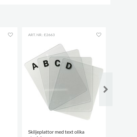
ART. NR.: E2663
ART. NR.: E
Skiljeplattor med text olika
Märkpen