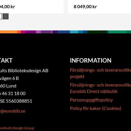
4,00 kr
8 049,00 kr
.
TAKT
INFORMATION
Försäljnings- och leveransvillk
ts Biblioteksdesign AB
projekt
vägen 6 B
Försäljnings- och leveransvillk
 60 Lund
Eurobib Direct nätbutik
6 46 31 18 00
Personuppgiftspolicy
. SE 5560388851
Policy för kakor (Cookies)
b@eurobib.se
ammhults Design Group