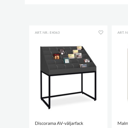
ART. NR.: E4063
ART. N
Discorama AV-väljarfack
Malmö