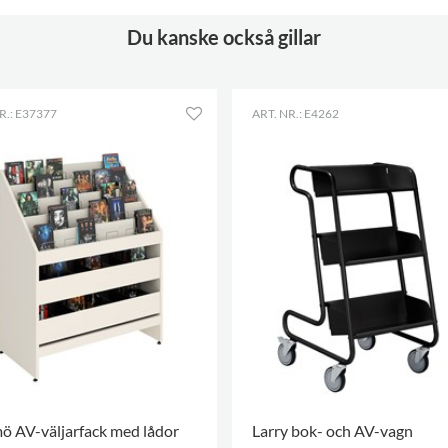
Du kanske också gillar
R.: E37377
ART. NR.: E4262
 AV-väljarfack med lådor
Larry bok- och AV-vagn