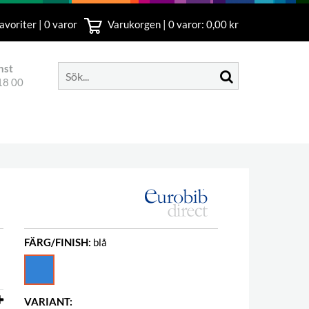
avoriter | 0 varor
Varukorgen |
0
varor: 0,00 kr
nst
18 00
FÄRG/FINISH:
blå
VARIANT: