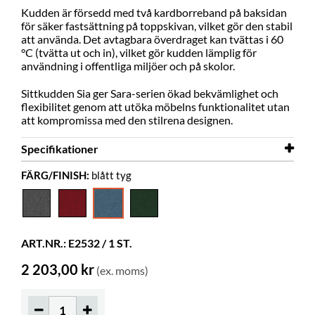
Kudden är försedd med två kardborreband på baksidan
för säker fastsättning på toppskivan, vilket gör den stabil
att använda. Det avtagbara överdraget kan tvättas i 60
°C (tvätta ut och in), vilket gör kudden lämplig för
användning i offentliga miljöer och på skolor.
Sittkudden Sia ger Sara-serien ökad bekvämlighet och
flexibilitet genom att utöka möbelns funktionalitet utan
att kompromissa med den stilrena designen.
Specifikationer
FÄRG/FINISH:
blått tyg
Bredd
720 mm
Djup
720 mm
Höjd
40 mm
ART.NR.: E2532 / 1 ST.
Färg
blått tyg
2 203,00 kr
(ex. moms)
Material
textilväv
Övrigt
Martindale 100000