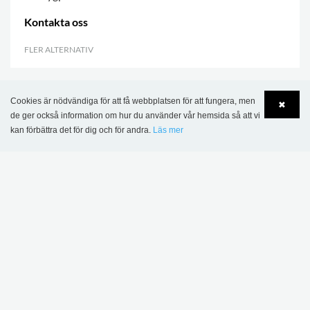
Kontakta oss
FLER ALTERNATIV
.
Cookies är nödvändiga för att få webbplatsen för att fungera, men
✖
DENNA PRODUKT VISAS I FÖLJANDE
de ger också information om hur du använder vår hemsida så att vi
REFERENSER
kan förbättra det för dig och för andra.
Läs mer
Language
Login