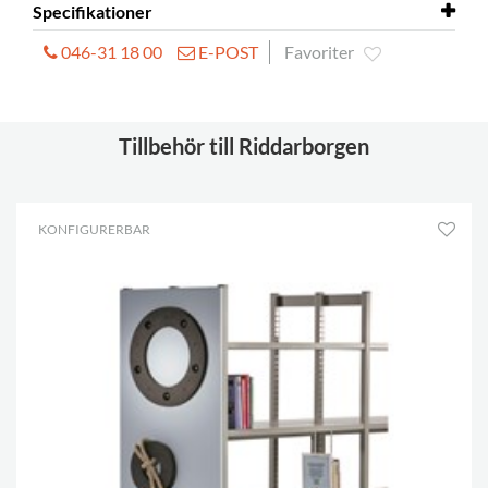
Specifikationer
046-31 18 00
E-POST
Favoriter
Behöver montering
ja
Material
melamin på spånplatta
Tillbehör till Riddarborgen
KONFIGURERBAR