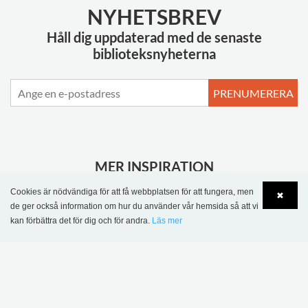
NYHETSBREV
Håll dig uppdaterad med de senaste
biblioteksnyheterna
PRENUMERERA
MER INSPIRATION
Cookies är nödvändiga för att få webbplatsen för att fungera, men
✖
de ger också information om hur du använder vår hemsida så att vi
kan förbättra det för dig och för andra.
Läs mer
Language
Login
Sønderskov
skolbibliotek,
Wombourne bibliotek,
Danmark
Storbritannien