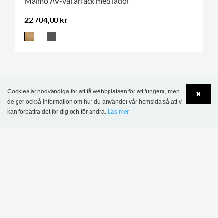
Malmö AV-väljarfack med lådor
22 704,00 kr
PRENUMERERA PÅ VÅRT
Cookies är nödvändiga för att få webbplatsen för att fungera, men
✖
de ger också information om hur du använder vår hemsida så att vi
NYHETSBREV
kan förbättra det för dig och för andra.
Läs mer
Language
Login
Håll dig uppdaterad med de senaste
biblioteksnyheterna
PRENUMERERA
MER INSPIRATION