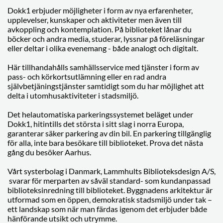
Dokk1 erbjuder möjligheter i form av nya erfarenheter,
upplevelser, kunskaper och aktiviteter men även till
avkoppling och kontemplation. På biblioteket lånar du
böcker och andra media, studerar, lyssnar på föreläsningar
eller deltar i olika evenemang - både analogt och digitalt.
Här tillhandahålls samhällsservice med tjänster i form av
pass- och körkortsutlämning eller en rad andra
självbetjäningstjänster samtidigt som du har möjlighet att
delta i utomhusaktiviteter i stadsmiljö.
Det helautomatiska parkeringssystemet beläget under
Dokk1, hitintills det största i sitt slag i norra Europa,
garanterar säker parkering av din bil. En parkering tillgänglig
för alla, inte bara besökare till biblioteket. Prova det nästa
gång du besöker Aarhus.
Vårt systerbolag i Danmark, Lammhults Biblioteksdesign A/S,
svarar för merparten av såväl standard- som kundanpassad
biblioteksinredning till biblioteket. Byggnadens arkitektur är
utformad som en öppen, demokratisk stadsmiljö under tak –
ett landskap som när man färdas igenom det erbjuder både
hänförande utsikt och utrymme.