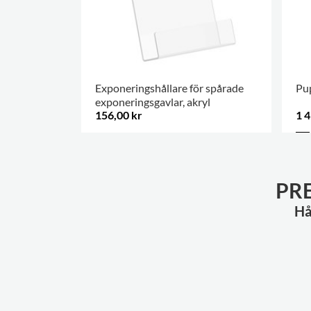
Exponeringshållare för spårade
Pu
exponeringsgavlar, akryl
156,00 kr
1 4
FLER ALTERNATIV
.
PR
Hå