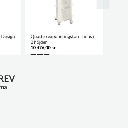
s Design
Quattro exponeringstorn, finns i
60/30 C
2 höjder
10 476,00 kr
Kontak
FLER AL
REV
rna