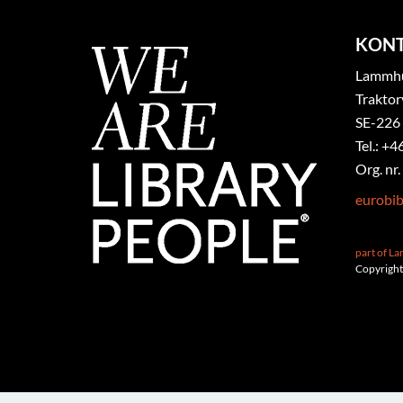
KON
Lammhul
Traktor
SE-226
Tel.: +4
Org. nr
eurobi
part of L
Copyright