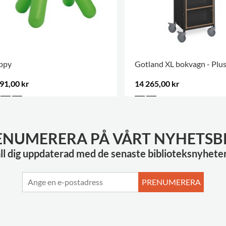
ppy
Gotland XL bokvagn - Plu
91,00 kr
14 265,00 kr
ENUMERERA PÅ VÅRT NYHETSB
ll dig uppdaterad med de senaste biblioteksnyhete
PRENUMERERA