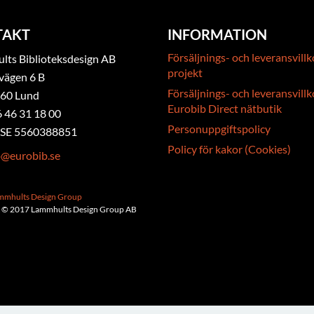
TAKT
INFORMATION
Försäljnings- och leveransvillk
ts Biblioteksdesign AB
projekt
vägen 6 B
Försäljnings- och leveransvillk
 60 Lund
Eurobib Direct nätbutik
6 46 31 18 00
Personuppgiftspolicy
. SE 5560388851
Policy för kakor (Cookies)
b@eurobib.se
ammhults Design Group
 © 2017 Lammhults Design Group AB