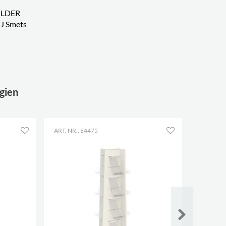
ILDER
J Smets
gien
ART. NR.: E4475
KONFIG