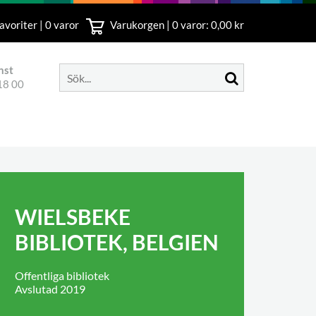
avoriter | 0 varor
Varukorgen |
0
varor: 0,00 kr
nst
18 00
WIELSBEKE
BIBLIOTEK, BELGIEN
Offentliga bibliotek
Avslutad 2019