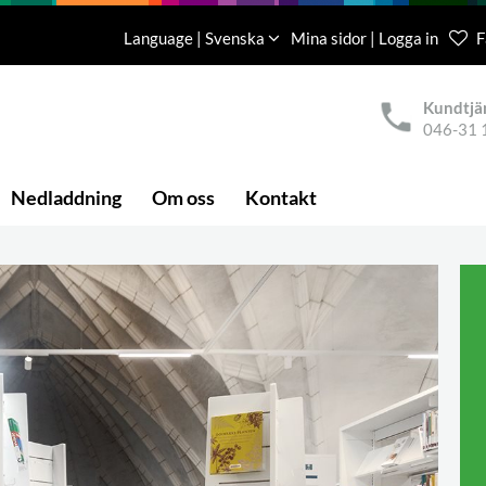
Language | Svenska
Mina sidor | Logga in
F
Kundtjä
046-31 
Nedladdning
Om oss
Kontakt