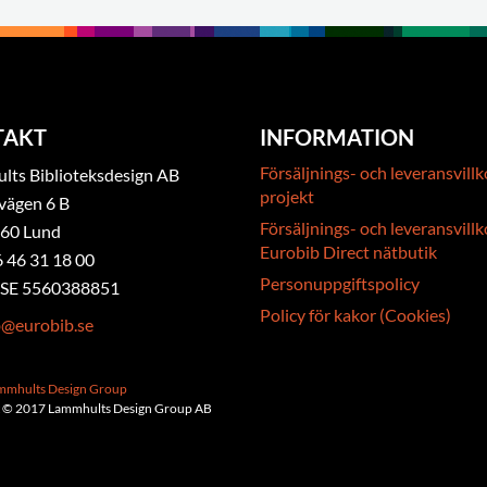
TAKT
INFORMATION
Försäljnings- och leveransvillk
ts Biblioteksdesign AB
projekt
vägen 6 B
Försäljnings- och leveransvillk
 60 Lund
Eurobib Direct nätbutik
6 46 31 18 00
Personuppgiftspolicy
. SE 5560388851
Policy för kakor (Cookies)
b@eurobib.se
ammhults Design Group
 © 2017 Lammhults Design Group AB