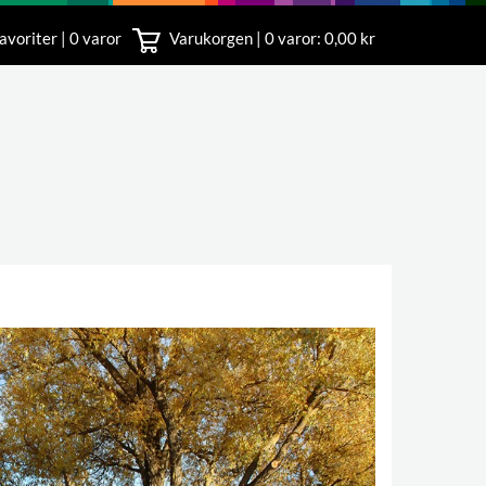
avoriter | 0 varor
Varukorgen |
0
varor: 0,00 kr
nst
18 00