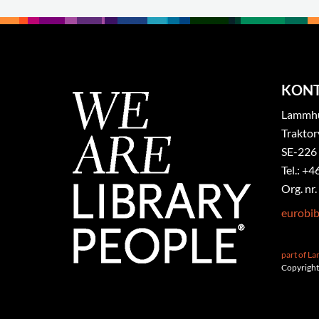
KON
Lammhul
Traktor
SE-226
Tel.: +4
Org. nr
eurobi
part of L
Copyright