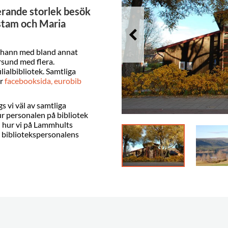
ierande storlek besök
stam och Maria
 hann med bland annat
ersund med flera.
ilialbibliotek. Samtliga
år
facebooksida, eurobib
s vi väl av samtliga
 hur personalen på bibliotek
h hur vi på Lammhults
ra bibliotekspersonalens