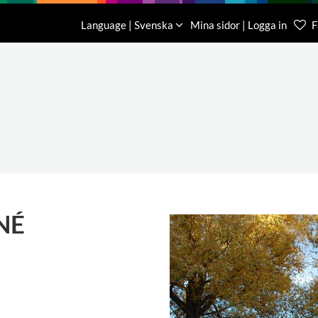
Nedladdning
Om oss
Kontakt
Language | Svenska
Mina sidor | Logga in
F
Kundtjä
046-31 
NÉ