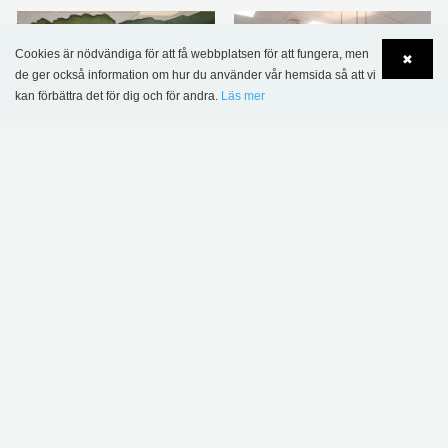
Cookies är nödvändiga för att få webbplatsen för att fungera, men
✖
de ger också information om hur du använder vår hemsida så att vi
Kulturium Ishøj
VIA University College
kan förbättra det för dig och för andra.
Läs mer
Language
Login
bibliotek, Danmark
Herning, Danmark