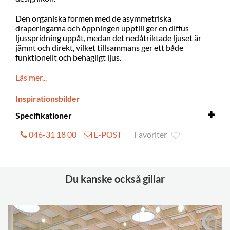
Den organiska formen med de asymmetriska
draperingarna och öppningen upptill ger en diffus
ljusspridning uppåt, medan det nedåtriktade ljuset är
jämnt och direkt, vilket tillsammans ger ett både
funktionellt och behagligt ljus.
Läs mer...
Inspirationsbilder
Specifikationer
046-31 18 00
E-POST
Favoriter
Material
stål
Bredd
Ø 195, 275, 425 mm
Höjd
350, 494, 764 mm
Du kanske också gillar