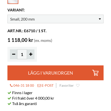
Höjd
465 mm
VARIANT:
Färg
klar
Material
genomsiktlig akryl, PMMA, lackerat
stål
ART.NR.: E6710 / 1 ST.
Behöver
ja
1 118,00 kr
(ex. moms)
montering
Normalböcker
3
Exponeringsdjup
70 mm
LÄGG I VARUKORGEN
046-31 18 00
E-POST
Favoriter
Finns i lager
Fri frakt över 4 000,00 kr
Två års garanti