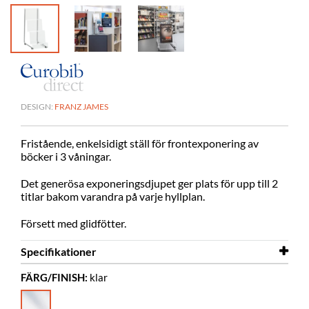
DESIGN:
FRANZ JAMES
Fristående, enkelsidigt ställ för frontexponering av
böcker i 3 våningar.
Det generösa exponeringsdjupet ger plats för upp till 2
titlar bakom varandra på varje hyllplan.
Försett med glidfötter.
Specifikationer
FÄRG/FINISH:
klar
Bredd
200 mm
Djup
340 mm