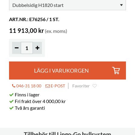
Hyldjup
300 mm
ART.NR.: E76256 / 1 ST.
11 913,00 kr
(ex. moms)
LÄGG I VARUKORGEN
046-31 18 00
E-POST
Favoriter
Finns i lager
Fri frakt över 4 000,00 kr
Två års garanti
Tillbehör till Lingo-Go hyllsystem