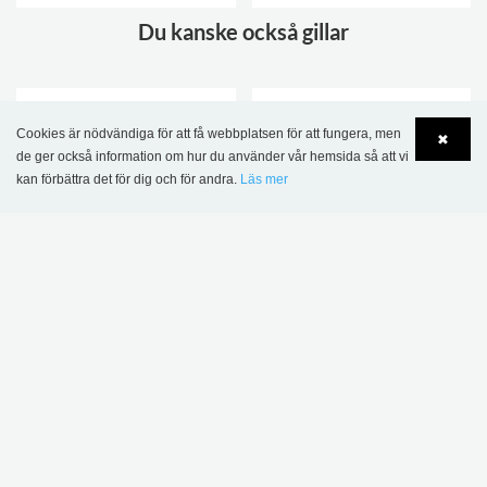
Du kanske också gillar
KONFIGURERBAR
KONFIGURERBAR
Cookies är nödvändiga för att få webbplatsen för att fungera, men
✖
de ger också information om hur du använder vår hemsida så att vi
kan förbättra det för dig och för andra.
Läs mer
Language
Login
Lingo hyllsystem
Lingo Rund hyllsystem
Kontakta oss
Kontakta oss
FLER ALTERNATIV
.
FLER ALTERNATIV
.