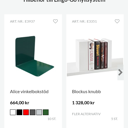
ART. NR.: E3937
ART. NR.: E3351
Alice vinkelbokstöd
Blockus knubb
664,00 kr
1 328,00 kr
FLER ALTERNATIV
.
10 ST.
5 ST.