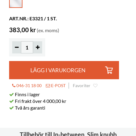
Djup
129 mm
Höjd
239 mm
ART.NR.: E3321 / 1 ST.
Färg
glas look
383,00 kr
(ex. moms)
Material
genomsiktlig akryl, PMMA
LÄGG I VARUKORGEN
046-31 18 00
E-POST
Favoriter
Finns i lager
Fri frakt över 4 000,00 kr
Två års garanti
Tillbehör till In-between, Slim knubb