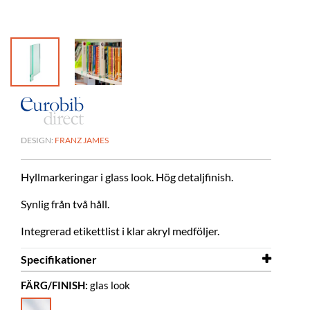
DESIGN:
FRANZ JAMES
Hyllmarkeringar i glass look. Hög detaljfinish.
Synlig från två håll.
Integrerad etikettlist i klar akryl medföljer.
Specifikationer
FÄRG/FINISH:
glas look
Bredd
8 mm