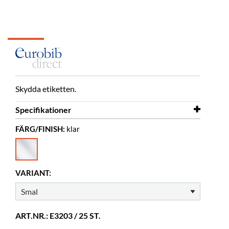
Skydda etiketten.
Specifikationer
FÄRG/FINISH:
klar
Bredd
32 mm
Höjd
217 mm
Färg
klar
VARIANT:
Material
PVC
ART.NR.: E3203 / 25 ST.