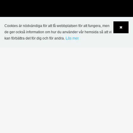
Cookies är nödvändiga för att få webbplatsen för att fungera, men
✖
de ger också information om hur du använder vår hemsida så att vi
kan förbättra det för dig och för andra.
Läs mer
Language
Login
KONTAKT
Lammhults Biblioteksdesign AB
Traktorvägen 6 B
SE-226 60 Lund