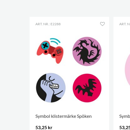
ART. NR.: E2288
ART. N
Symbol klistermärke Spöken
Symb
53,25 kr
53,25