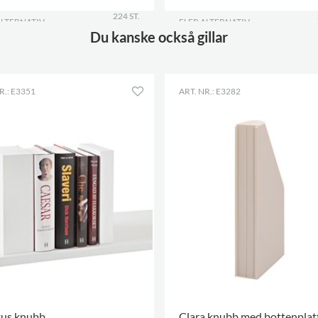
224 ST.
ALTERNATIV
.
FLER ALTERNATIV
.
Du kanske också gillar
R.: E3351
ART. NR.: E3282
kus knubb
Clara knubb med bottenplat