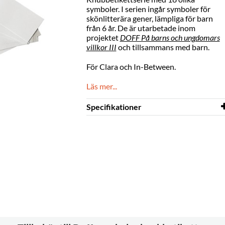
symboler. I serien ingår symboler för
skönlitterära gener, lämpliga för barn
från 6 år. De är utarbetade inom
projektet
DOFF På barns och ungdomars
villkor III
och tillsammans med barn.
För Clara och In-Between.
Läs mer...
Specifikationer
Bredd
31 mm
Höjd
217 mm
Färg
vit
Material
papper