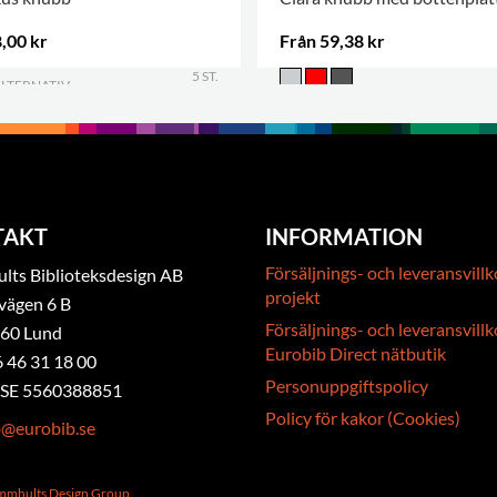
,00 kr
Från 59,38 kr
5 ST.
ALTERNATIV
.
TAKT
INFORMATION
Försäljnings- och leveransvillk
ts Biblioteksdesign AB
projekt
vägen 6 B
Försäljnings- och leveransvillk
 60 Lund
Eurobib Direct nätbutik
6 46 31 18 00
Personuppgiftspolicy
. SE 5560388851
Policy för kakor (Cookies)
b@eurobib.se
ammhults Design Group