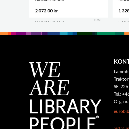
2 072,00 kr
1 328
10 ST.
FLER ALTERNATIV
.
FLER 
KON
Lammhul
Traktor
SE-226
Tel.: +4
Org. nr
eurobi
part of L