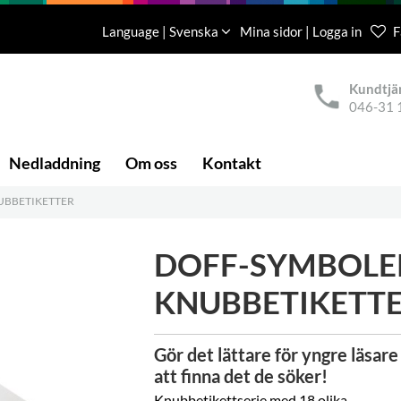
Language | Svenska
Mina sidor | Logga in
F
Kundtjä
046-31 
Nedladdning
Om oss
Kontakt
UBBETIKETTER
DOFF-SYMBOLE
KNUBBETIKETT
Gör det lättare för yngre läsare
att finna det de söker!
Knubbetikettserie med 18 olika