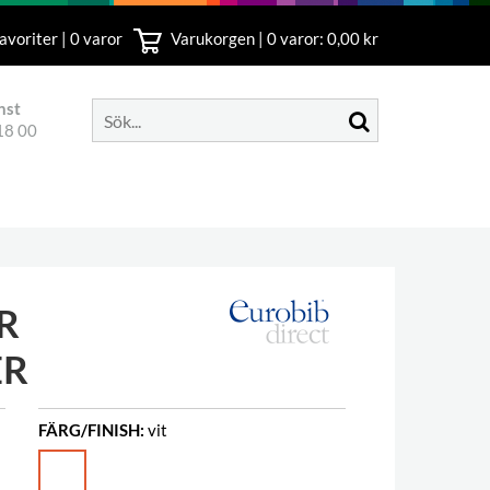
avoriter | 0 varor
Varukorgen |
0
varor: 0,00 kr
nst
18 00
R
ER
FÄRG/FINISH:
vit