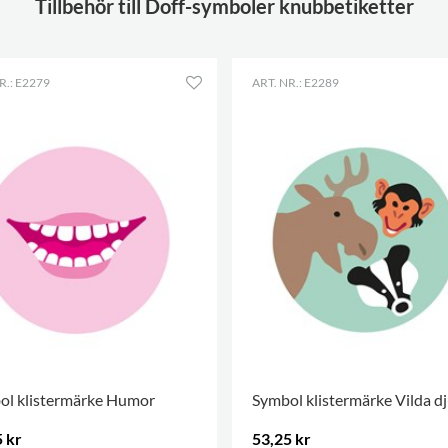
Tillbehör till Doff-symboler knubbetiketter
R.: E2279
ART. NR.: E2289
ol klistermärke Humor
Symbol klistermärke Vilda dj
 kr
53,25 kr