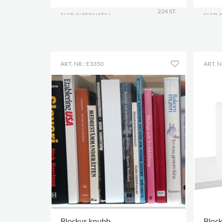
224 ST.
FLER ALTERNATIV
.
FLER 
ART. NR.: E3350
ART. N
Blockus knubb
Bloc